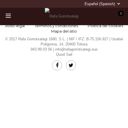
0
Aviso legal
Términos y condiciones
Política de cookies
Mapa del sitio
© 2017 Rafa Gorrotxategi 1680, S.L. | NIF / IFZ: B-75.156.927 | Usabal
Poligonoa, 14, 20400 Tolosa
943 89 03 06 |
info@rafagorrotxategi.eus
Quod Sail