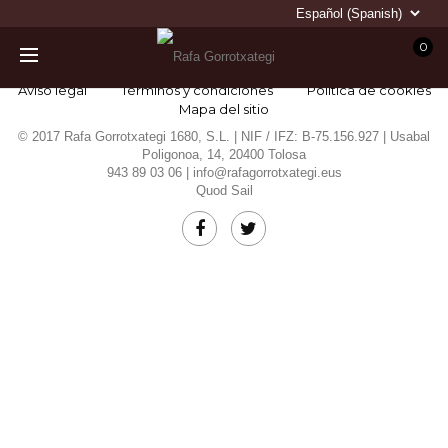
0
Aviso legal
Términos y condiciones
Política de cookies
Mapa del sitio
© 2017 Rafa Gorrotxategi 1680, S.L. | NIF / IFZ: B-75.156.927 | Usabal
Poligonoa, 14, 20400 Tolosa
943 89 03 06 |
info@rafagorrotxategi.eus
Quod Sail