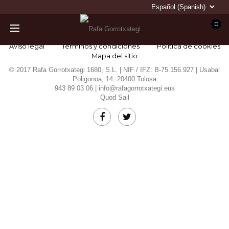
0
Aviso legal
Términos y condiciones
Política de cookies
Mapa del sitio
© 2017 Rafa Gorrotxategi 1680, S.L. | NIF / IFZ: B-75.156.927 | Usabal
Poligonoa, 14, 20400 Tolosa
943 89 03 06 |
info@rafagorrotxategi.eus
Quod Sail