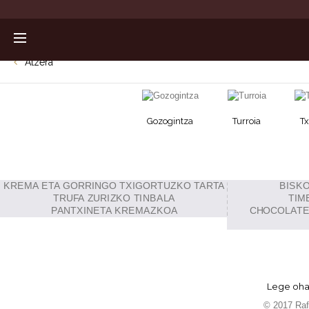
Atzera
Gozogintza
Turroia
Tx
Lege oha
© 2017 Rafa