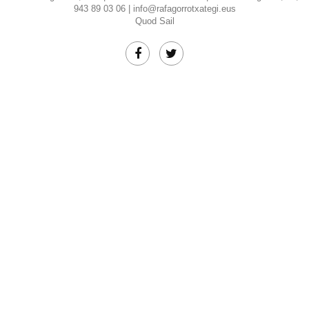
943 89 03 06 |
info@rafagorrotxategi.eus
Quod Sail