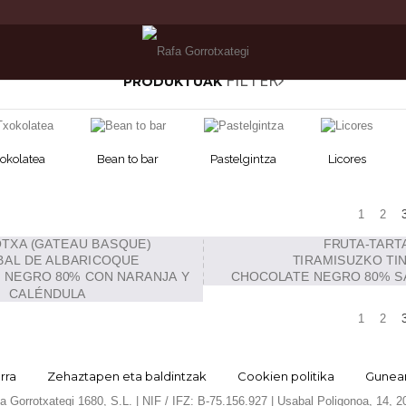
FILTER
PRODUKTUAK
okolatea
Bean to bar
Pastelgintza
Licores
1
2
1
2
rra
Zehaztapen eta baldintzak
Cookien politika
Gunea
 Gorrotxategi 1680, S.L. | NIF / IFZ: B-75.156.927 | Usabal Poligonoa, 14, 