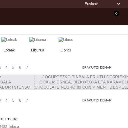
0
Loteak
Liburua
Libros
3
4
5
6
7
ERAKUTZI DENAK
3
4
5
6
7
ERAKUTZI DENAK
ren mapa
20400 Tolosa