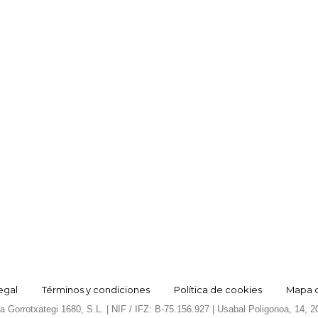
egal
Términos y condiciones
Política de cookies
Mapa de
 Gorrotxategi 1680, S.L. | NIF / IFZ: B-75.156.927 | Usabal Poligonoa, 14, 