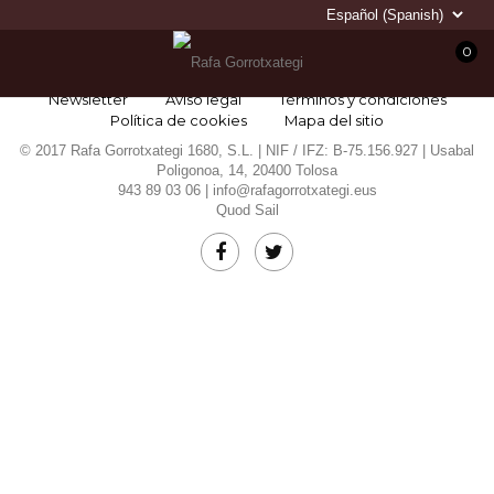
0
Newsletter
Aviso legal
Términos y condiciones
Política de cookies
Mapa del sitio
© 2017 Rafa Gorrotxategi 1680, S.L. | NIF / IFZ: B-75.156.927 | Usabal
Poligonoa, 14, 20400 Tolosa
943 89 03 06 |
info@rafagorrotxategi.eus
Quod Sail