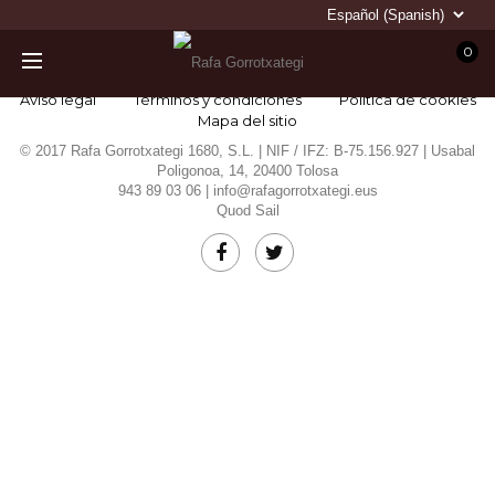
0
Aviso legal
Términos y condiciones
Política de cookies
Mapa del sitio
© 2017 Rafa Gorrotxategi 1680, S.L. | NIF / IFZ: B-75.156.927 | Usabal
Poligonoa, 14, 20400 Tolosa
943 89 03 06 |
info@rafagorrotxategi.eus
Quod Sail