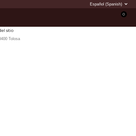
0
l sitio
20400 Tolosa