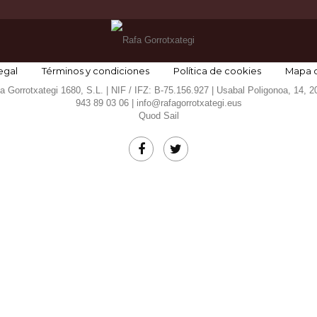
egal
Términos y condiciones
Política de cookies
Mapa de
 Gorrotxategi 1680, S.L. | NIF / IFZ: B-75.156.927 | Usabal Poligonoa, 14, 
943 89 03 06 |
info@rafagorrotxategi.eus
Quod Sail