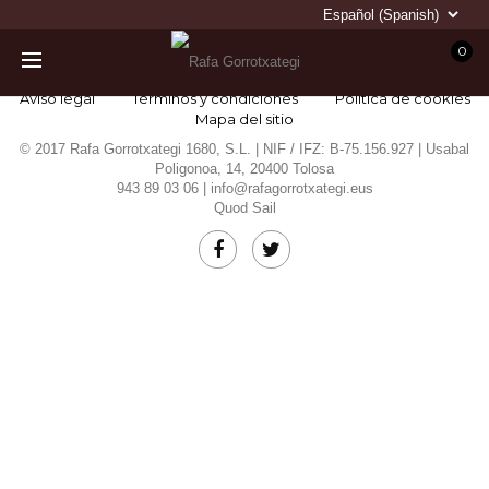
0
Aviso legal
Términos y condiciones
Política de cookies
Mapa del sitio
© 2017 Rafa Gorrotxategi 1680, S.L. | NIF / IFZ: B-75.156.927 | Usabal
Poligonoa, 14, 20400 Tolosa
943 89 03 06 |
info@rafagorrotxategi.eus
Quod Sail