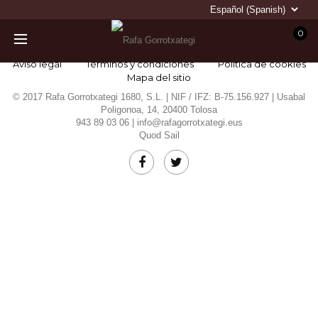
0
Aviso legal
Términos y condiciones
Política de cookies
Mapa del sitio
© 2017 Rafa Gorrotxategi 1680, S.L. | NIF / IFZ: B-75.156.927 | Usabal
Poligonoa, 14, 20400 Tolosa
943 89 03 06 |
info@rafagorrotxategi.eus
Quod Sail