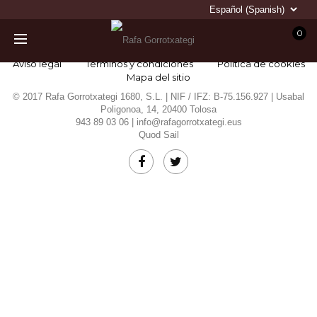
0
Aviso legal
Términos y condiciones
Política de cookies
Mapa del sitio
© 2017 Rafa Gorrotxategi 1680, S.L. | NIF / IFZ: B-75.156.927 | Usabal
Poligonoa, 14, 20400 Tolosa
943 89 03 06 |
info@rafagorrotxategi.eus
Quod Sail