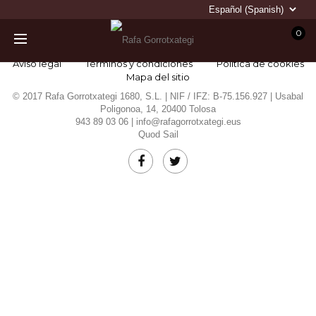
0
Aviso legal
Términos y condiciones
Política de cookies
Mapa del sitio
© 2017 Rafa Gorrotxategi 1680, S.L. | NIF / IFZ: B-75.156.927 | Usabal
Poligonoa, 14, 20400 Tolosa
943 89 03 06 |
info@rafagorrotxategi.eus
Quod Sail