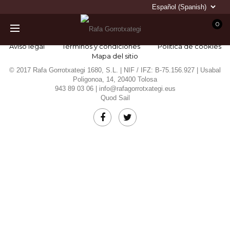
0
Aviso legal
Términos y condiciones
Política de cookies
Mapa del sitio
© 2017 Rafa Gorrotxategi 1680, S.L. | NIF / IFZ: B-75.156.927 | Usabal
Poligonoa, 14, 20400 Tolosa
943 89 03 06 |
info@rafagorrotxategi.eus
Quod Sail