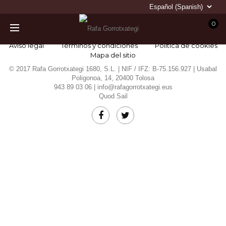
0
Aviso legal
Términos y condiciones
Política de cookies
Mapa del sitio
© 2017 Rafa Gorrotxategi 1680, S.L. | NIF / IFZ: B-75.156.927 | Usabal
Poligonoa, 14, 20400 Tolosa
943 89 03 06 |
info@rafagorrotxategi.eus
Quod Sail