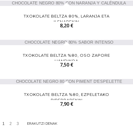
TXOKOLATE BELTZA 80%, LARANJA ETA
ILENAREKIN
8,20 €
TXOKOLATE BELTZA %80, OSO ZAPORE
HANDIKOA
7,50 €
TXOKOLATE BELTZA %80, EZPELETAKO
PIPERRAREKIN
7,90 €
1
2
3
ERAKUTZI DENAK