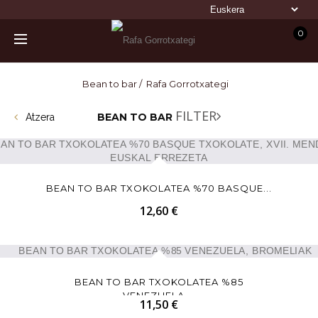
0
Bean to bar
Bean to bar / Rafa Gorrotxategi
FILTER
BEAN TO BAR
Atzera
BEAN TO BAR TXOKOLATEA %70 BASQUE...
12,60 €
BEAN TO BAR TXOKOLATEA %85
VENEZUELA,...
11,50 €