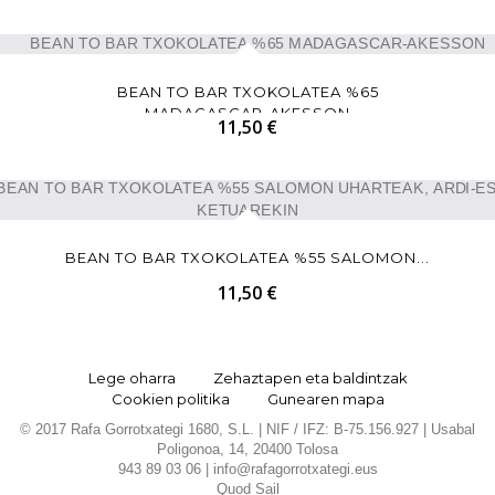
BEAN TO BAR TXOKOLATEA %65
MADAGASCAR-AKESSON
11,50 €
BEAN TO BAR TXOKOLATEA %55 SALOMON...
11,50 €
Lege oharra
Zehaztapen eta baldintzak
Cookien politika
Gunearen mapa
© 2017 Rafa Gorrotxategi 1680, S.L. | NIF / IFZ: B-75.156.927 | Usabal
Poligonoa, 14, 20400 Tolosa
943 89 03 06 |
info@rafagorrotxategi.eus
Quod Sail