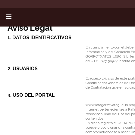
Aviso Legal
1. DATOS IDENTIFICATIVOS
En cumplimiento con el deber d
Información y del Comercio Ele
GORROTXATEGI 1680, S.L. (en 
de C.I.F.: B75156927 inscrita e
2. USUARIOS
El acceso y/o uso de este port
Condiciones Generales de Uso 
de Contratación que en su cas
3. USO DEL PORTAL
www.rafagorrotxategi.eus
prop
Internet pertenecientes a Raf
responsabilidad del uso del po
contenidos.
En dicho registro el USUARIO s
puede proporcionar una contra
comprometiéndose a hacer un 