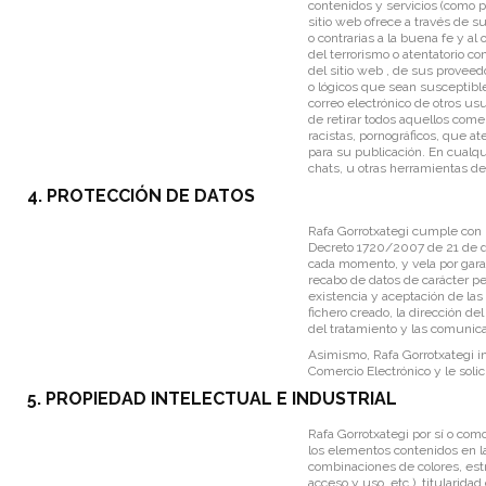
contenidos y servicios (como p
sitio web ofrece a través de su 
o contrarias a la buena fe y al
del terrorismo o atentatorio c
del sitio web , de sus proveedo
o lógicos que sean susceptible
correo electrónico de otros u
de retirar todos aquellos come
racistas, pornográficos, que at
para su publicación. En cualqui
chats, u otras herramientas de 
4. PROTECCIÓN DE DATOS
Rafa Gorrotxategi cumple con l
Decreto 1720/2007 de 21 de d
cada momento, y vela por garan
recabo de datos de carácter pe
existencia y aceptación de las
fichero creado, la dirección de
del tratamiento y las comunica
Asimismo, Rafa Gorrotxategi in
Comercio Electrónico y le soli
5. PROPIEDAD INTELECTUAL E INDUSTRIAL
Rafa Gorrotxategi por sí o com
los elementos contenidos en la
combinaciones de colores, est
acceso y uso, etc.), titularida