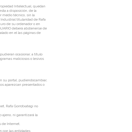
Propiedad Intelectual, quedan
ta a disposición, de la
r medio técnico, sin la
ndustrial titularidad de Rafa
 duro de su ordenador o en
 USUARIO deberá abstenerse de
alado en el las páginas de
udieran ocasionar, a título
rogramas maliciosos o lesivos
en su portal, pudiendocambiar,
stos aparezcan presentados o
net, Rafa Gorrotxategi no
ajeno, ni garantizará la
 de Internet.
ón con las entidades