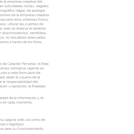
de la empresa creadora del
n actividades ilícitas, ilegales
rnográfico-ilegal, de apología
e Nombre de la empresa creadora
esquiera otros sistemas físicos
so, utilizar las cuentas de
io web se reserva el derecho
n discriminatorios, xenófobos,
uicio, no resultaran adecuados
rios a través de los foros,
 de Carácter Personal, el Real
 demás normativa vigente en
junto a cada formulario de
hará saber al usuario de la
e la responsabilidad del
ción u oposición, la finalidad
edad de la Información y el
ales en cada momento.
 desu página web, así como de
cas o logotipos,
ios para su funcionamiento,