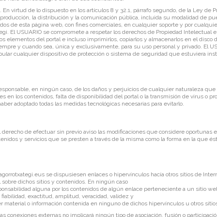
 En virtud de lo dispuesto en los artículos 8 y 32.1, párrafo segundo, de la Ley de 
roducción, la distribución y la comunicación pública, incluida su modalidad de pues
nidos de esta página web, con fines comerciales, en cualquier soporte y por cualquie
egi. El USUARIO se compromete a respetar los derechos de Propiedad Intelectual e I
 los elementos del portal e incluso imprimirlos, copiarlos y almacenarlos en el disco
 siempre y cuando sea, única y exclusivamente, para su uso personal y privado. El
nipular cualquier dispositivo de protección o sistema de seguridad que estuviera inst
esponsable, en ningún caso, de los daños y perjuicios de cualquier naturaleza que p
s en los contenidos, falta de disponibilidad del portal o la transmisión de virus o p
haber adoptado todas las medidas tecnológicas necesarias para evitarlo.
l derecho de efectuar sin previo aviso las modificaciones que considere oportunas 
ntenidos y servicios que se presten a través de la misma como la forma en la que é
gorrotxategi.eus
se dispusiesen enlaces o hipervínculos hacía otros sitios de Inter
l sobre dichos sitios y contenidos. En ningún caso
onsabilidad alguna por los contenidos de algún enlace perteneciente a un sitio web 
 fiabilidad, exactitud, amplitud, veracidad, validez y
r material o información contenida en ninguno de dichos hipervínculos u otros sitios
as conexiones externas no implicará ningún tipo de asociación, fusión o participaci