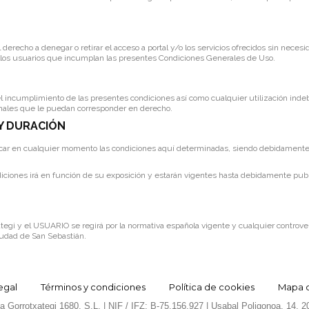
 derecho a denegar o retirar el acceso a portal y/o los servicios ofrecidos sin necesi
ellos usuarios que incumplan las presentes Condiciones Generales de Uso.
l incumplimiento de las presentes condiciones así como cualquier utilización indeb
penales que le puedan corresponder en derecho.
 Y DURACIÓN
ficar en cualquier momento las condiciones aquí determinadas, siendo debidament
ndiciones irá en función de su exposición y estarán vigentes hasta debidamente pub
ategi y el USUARIO se regirá por la normativa española vigente y cualquier controve
iudad de San Sebastián.
egal
Términos y condiciones
Política de cookies
Mapa de
 Gorrotxategi 1680, S.L. | NIF / IFZ: B-75.156.927 | Usabal Poligonoa, 14, 