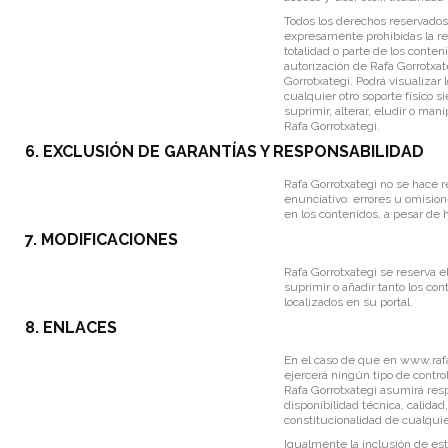
Todos los derechos reservados.
expresamente prohibidas la rep
totalidad o parte de los conte
autorización de Rafa Gorrotxat
Gorrotxategi. Podrá visualizar
cualquier otro soporte físico
suprimir, alterar, eludir o ma
Rafa Gorrotxategi.
6. EXCLUSIÓN DE GARANTÍAS Y RESPONSABILIDAD
Rafa Gorrotxategi no se hace r
enunciativo: errores u omisione
en los contenidos, a pesar de 
7. MODIFICACIONES
Rafa Gorrotxategi se reserva e
suprimir o añadir tanto los co
localizados en su portal.
8. ENLACES
En el caso de que en
www.rafa
ejercerá ningún tipo de contro
Rafa Gorrotxategi asumirá resp
disponibilidad técnica, calidad,
constitucionalidad de cualquie
Igualmente la inclusión de est