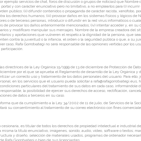
or ejemplo servicios de chat, foros de discusión o grupos de noticias) que Nombre 
portal y con carácter enunciativo pero no limitativo, a no emplearlos para (i) incurrir e
 orden público; (ii) difundir contenidos o propaganda de carácter racista, xenófobo, po
ontra los derechos humanos; (iii) provocar daños en los sistemas físicos y lógicos d
res o de terceras personas, introducir o difundir en la red virus informáticos o cual
s de provocar los daños anteriormente mencionados; (iv) intentar acceder y, en su ca
suarios y modificaro manipular sus mensajes. Nombre de la empresa creadora del sit
ntarios y aportaciones que vulneren el respeto a la dignidad de la persona, que sea
enten contra la juventud o la infancia, el orden o la seguridad pública o que, a su j
er caso, Rafa Gorrotxategi no será responsable de las opiniones vertidas por los usua
participación.
as directrices de la Ley Orgánica 15/1999 de 13 de diciembre de Protección de Datos
iciembre por el que se aprueba el Reglamento de desarrollo de la Ley Orgánica y
tizar un correcto uso y tratamiento de los datos personales del usuario. Para ello, 
rsonal, en los servicios que el usuario pueda solicitar a
rafa@rafagorrotxategi.eus
, 
 condiciones particulares del tratamiento de sus datos en cada caso, informándole d
l responsable, la posibilidad de ejercer sus derechos de acceso, rectificación, cancela
ciones de datos a terceros en su caso.
forma que da cumplimiento a la Ley 34/2002 de 11 de julio, de Servicios de la Soci
citará su consentimiento al tratamiento de su correo electrónico con fines comerci
o cesionaria, es titular de todos los derechos de propiedad intelectual e industrial
 misma (a título enunciativo, imágenes, sonido, audio, vídeo, software o textos; mar
ructura y diseño, selección de materiales usados, programas de ordenador necesar
d de Rafa Gorrotxategi o bien de sus licenciantes.