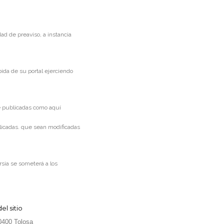
dad de preaviso, a instancia
ida de su portal ejerciendo
e publicadas como aquí
licadas. que sean modificadas
rsia se someterá a los
l sitio
20400 Tolosa