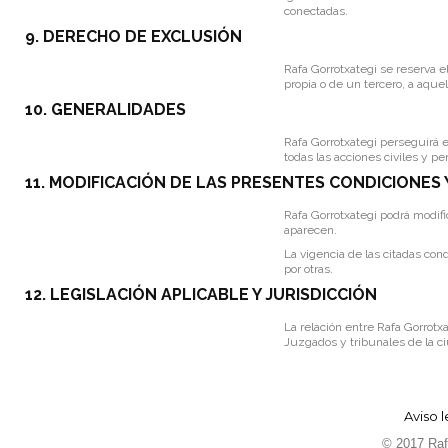
conectadas.
9. DERECHO DE EXCLUSIÓN
Rafa Gorrotxategi se reserva el
propia o de un tercero, a aqu
10. GENERALIDADES
Rafa Gorrotxategi perseguirá e
todas las acciones civiles y 
11. MODIFICACIÓN DE LAS PRESENTES CONDICIONES
Rafa Gorrotxategi podrá modi
aparecen.
La vigencia de las citadas co
por otras.
12. LEGISLACIÓN APLICABLE Y JURISDICCIÓN
La relación entre Rafa Gorrotx
Juzgados y tribunales de la c
Aviso l
© 2017 Rafa