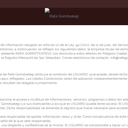
e información recogido en artículo 10 de la Ley 34/2002, de 11 de julio, de Servici
ctrónico, a continuación se reflejan los siguientes datos: la empresa titular de do
adelante RAFA GORROTXATEGI), con domicilio a estos efectos en Polígono Usabal,
n el Registro Mercantil de San Sebastián. Correo electrónico de contacto:
info@rafago
al de Rafa Gorrotxategi atribuye la condición de USUARIO, que acepta, desde dicho 
aquí reflejadas. Las citadas Condiciones serán de aplicación independientemente
o resulten de obligado cumplimiento.
orciona el acceso a multitud de informaciones, servicios, programas o datos (en ade
a Gorrotxategi o a sus licenciantes a los que el USUARIO pueda tener acceso. El 
rtal. Dicha responsabilidad se extiende al registro que fuese necesario para accede
erá responsable de aportar información veraz y lícita. Como consecuencia de este 
seña de la que será responsable,
uso diligente y confidencial de la misma. El USUARIO se compromete a hacer un 