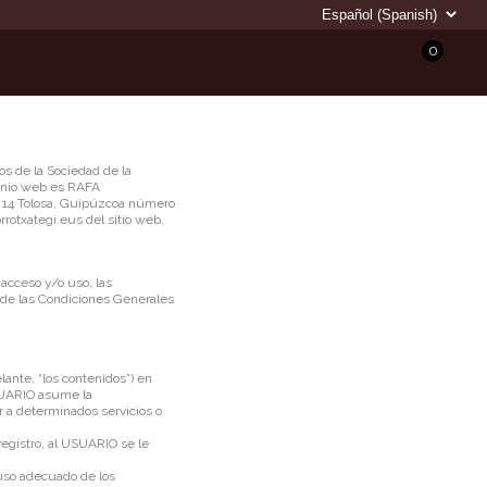
0
os de la Sociedad de la
minio web es RAFA
 14 Tolosa, Guipúzcoa número
rrotxategi.eus
del sitio web.
acceso y/o uso, las
 de las Condiciones Generales
lante, “los contenidos”) en
USUARIO asume la
r a determinados servicios o
registro, al USUARIO se le
uso adecuado de los