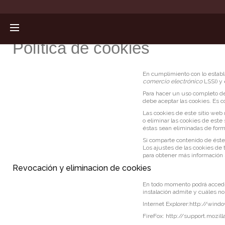
Política de cookies
En cumplimiento con lo estable
comercio electrónico
LSSI) y
Para hacer un uso completo del
debe aceptar las cookies. Es
Las cookies de este sitio web 
o eliminar las cookies de este
éstas sean eliminadas de form
Si comparte contenido de éste
Los ajustes de las cookies de 
para obtener más información 
Revocación y eliminacion de cookies
En todo momento podrá acceder
instalación admite y cuáles n
Internet Explorer:
http://windo
FireFox:
http://support.mozill