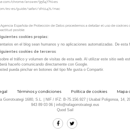
gle.com/chrome/answer/95647?hl=es
com/es-es/guide/safari/sfri11471/mac
a Agencia Española de Protección de Datos procedemos a detallar el uso de cookies 
actitud posible.
 siguientes cookies propias:
mentarios en el blog sean humanos y no aplicaciones automatizadas. De esta
 siguientes cookies de terceros
:
bre el tráfico y volumen de visitas de esta web. Al utilizar este sitio web e
 deberá hacerlo comunicando directamente con Google.
usted pueda pinchar en botones del tipo Me gusta o Compartir.
egal
Términos y condiciones
Política de cookies
Mapa de
 Gorrotxategi 1680, S.L. | NIF / IFZ: B-75.156.927 | Usabal Poligonoa, 14, 
943 89 03 06 |
info@rafagorrotxategi.eus
Quod Sail