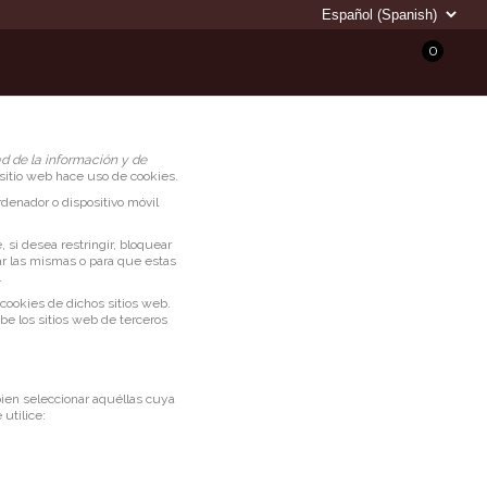
0
ad de la información y de
itio web hace uso de cookies.
denador o dispositivo móvil
 si desea restringir, bloquear
ar las mismas o para que estas
.
cookies de dichos sitios web.
be los sitios web de terceros
ien seleccionar aquéllas cuya
utilice: