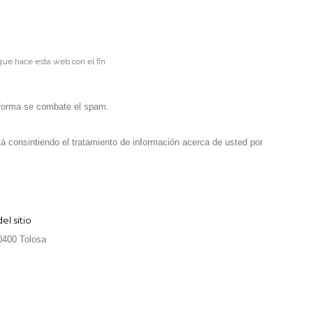
que hace esta web con el fin
 forma se combate el spam.
stá consintiendo el tratamiento de información acerca de usted por
l sitio
20400 Tolosa