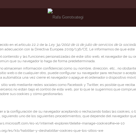
cido en el artículo 22.2 de la
Ley 34/2002 de 11 de julio de servicios de la socied
 en adecuación con la Directiva Europea 2009/136/CE, Le informamos de que este s
 contenido y las funciones personalizadas de este sitio web, el navegador de su or
 común que su navegador lo haga de forma predeterminada.
no almacenan información confidencial como su nombre, dirección, etc., no obstante,
 sitio web o de cualquier otro, puede configurar su navegador para rechazar o acept
a automática una vez cierre el navegador o apague el ordenador o dispositivo móvil
 sitio web mediante redes sociales como Facebook y Twitter, es posible que reciba 
terceros no están bajo el control de esta web, por lo que le sugerimos que comprue
sobre sus cookies y cómo gestionarlas.
 a la configuración de su navegador aceptando o rechazando todas las cookies, o b
o, siguiendo uno de los siguientes procedimientos, que depende del navegador que 
ws.microsoft.com/es-xl/internet-explorer/delete-manage-cookies#ie=ie-10
a.org/es/kb/habilitar-y-deshabilitar-cookies-que-los-sitios-we