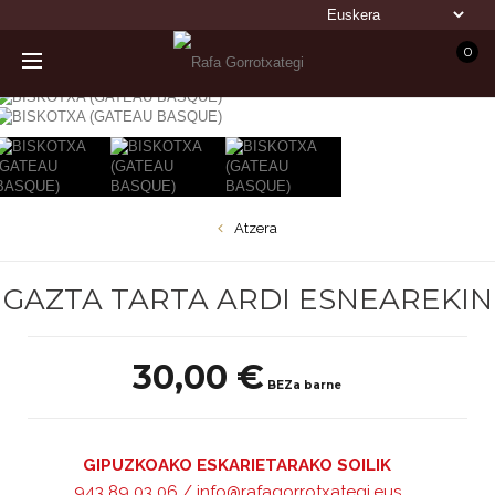
0
Atzera
GAZTA TARTA ARDI ESNEAREKIN
30,00 €
BEZa barne
GIPUZKOAKO ESKARIETARAKO SOILIK
943 89 03 06 / info@rafagorrotxategi.eus