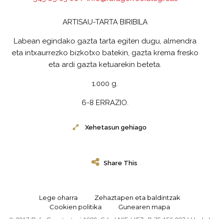
ARTISAU-TARTA BIRIBILA
Labean egindako gazta tarta egiten dugu, almendra
eta intxaurrezko bizkotxo batekin, gazta krema fresko
eta ardi gazta ketuarekin beteta.
1.000 g.
6-8 ERRAZIO.
Xehetasun gehiago
Share This
Lege oharra
Zehaztapen eta baldintzak
Cookien politika
Gunearen mapa