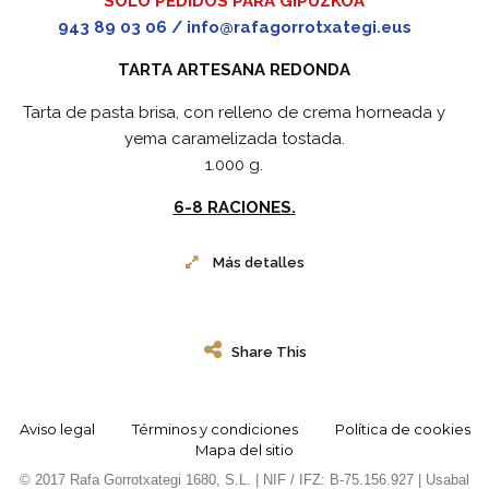
SOLO PEDIDOS PARA GIPUZKOA
943 89 03 06 / info@rafagorrotxategi.eus
TARTA ARTESANA REDONDA
Tarta de pasta brisa, con relleno de crema horneada y
yema caramelizada tostada.
1.000 g.
6-8 RACIONES.
Más detalles
Share This
Aviso legal
Términos y condiciones
Política de cookies
Mapa del sitio
© 2017 Rafa Gorrotxategi 1680, S.L. | NIF / IFZ: B-75.156.927 | Usabal