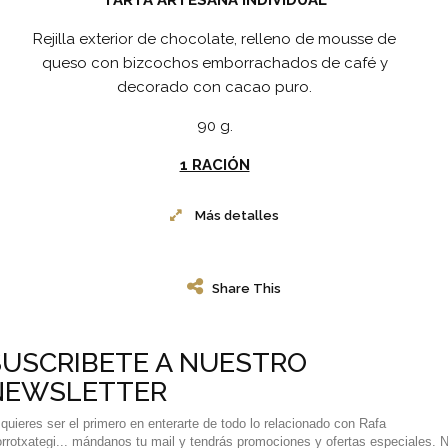
TARTA ARTESANA INDIVIDUAL
Rejilla exterior de chocolate, relleno de mousse de
queso con bizcochos emborrachados de café y
decorado con cacao puro.
90 g.
1 RACIÓN
Más detalles
Share This
SUSCRIBETE A NUESTRO
NEWSLETTER
 quieres ser el primero en enterarte de todo lo relacionado con Rafa
rrotxategi... mándanos tu mail y tendrás promociones y ofertas especiales. 